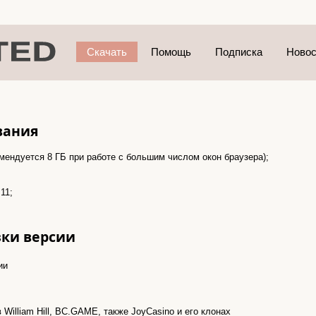
Скачать
Помощь
Подписка
Новос
вания
омендуется 8 ГБ при работе с большим числом окон браузера);
11;
.
зки версии
ии
William Hill, BC.GAME, также JoyCasino и его клонах