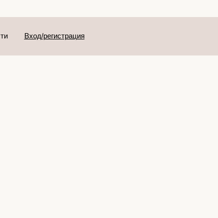
ти
Вход/регистрация