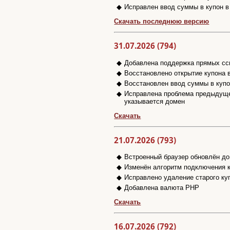
Исправлен ввод суммы в купон в
Скачать последнюю версию
31.07.2026 (794)
Добавлена поддержка прямых ссы
Восстановлено открытие купона в
Восстановлен ввод суммы в купо
Исправлена проблема предыдущег
указывается домен
Скачать
21.07.2026 (793)
Встроенный браузер обновлён до 
Изменён алгоритм подключения к
Исправлено удаление старого куп
Добавлена валюта PHP
Скачать
16.07.2026 (792)