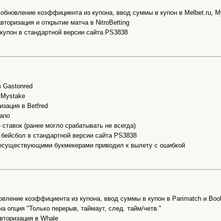
обновление коэффициента из купона, ввод суммы в купон в Melbet.ru, M
торизация и открытие матча в NitroBetting
купон в стандартной версии сайта PS3838
в Gastonred
 Mystake
зация в Betfred
tano
 ставок (ранее могло срабатывать не всегда)
 бейсбол в стандартной версии сайта PS3838
несуществующими букмекерами приводил к вылету с ошибкой
овление коэффициента из купона, ввод суммы в купон в Parimatch и Boo
а опция "Только перерыв, таймаут, след. тайм/четв."
вторизация в Whale