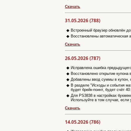
Скачать
31.05.2026 (788)
Встроенный браузер обновлён до 
Восстановлены автоматическая а
Скачать
26.05.2026 (787)
Исправлена ошибка предыдущего
Восстановлено открытие купона в
Добавлены ввод суммы в купон, 
В разделе "Исходы и события ма
будет брейк-поинт, будет счёт 40:
Для PS3838 в настройках букмеке
Используйте в том случае, если 
Скачать
14.05.2026 (786)