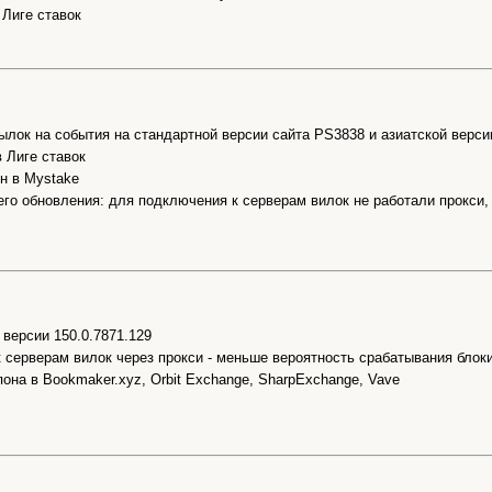
 Лиге ставок
лок на события на стандартной версии сайта PS3838 и азиатской версии
 Лиге ставок
н в Mystake
о обновления: для подключения к серверам вилок не работали прокси, 
версии 150.0.7871.129
 серверам вилок через прокси - меньше вероятность срабатывания блок
она в Bookmaker.xyz, Orbit Exchange, SharpExchange, Vave