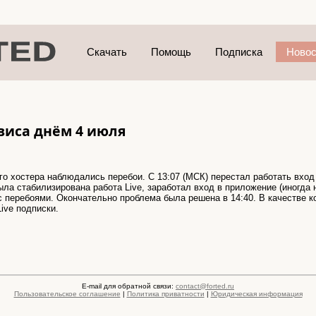
Скачать
Помощь
Подписка
Новос
виса днём 4 июля
го хостера наблюдались перебои. С 13:07 (МСК) перестал работать вход
была стабилизирована работа Live, заработал вход в приложение (иногда
 с перебоями. Окончательно проблема была решена в 14:40. В качестве
ive подписки.
E-mail для обратной связи:
contact@forted.ru
Пользовательское соглашение
|
Политика приватности
|
Юридическая информация